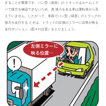
することが重要です。バン型（箱形）の トラックはルームミラ
ーで後方を確認できないため、真 後ろを走る車は運転者から見
えていません。したがって、単路でバン型（箱形）のトラックの
後方を走行する ときは、トラックの左側のミラーに自車が映る
走行ポジション（図Ａの位置）をとりましょう。