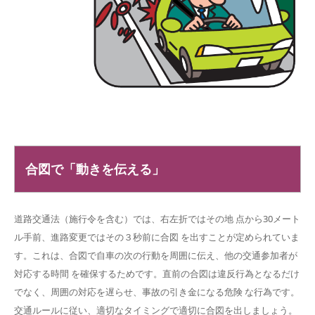
合図で「動きを伝える」
道路交通法（施行令を含む）では、右左折ではその地 点から30メート
ル手前、進路変更ではその３秒前に合図 を出すことが定められていま
す。これは、合図で自車の次の行動を周囲に伝え、他の交通参加者が
対応する時間 を確保するためです。直前の合図は違反行為となるだけ
でなく、周囲の対応を遅らせ、事故の引き金になる危険 な行為です。
交通ルールに従い、適切なタイミングで適切に合図を出しましょう。