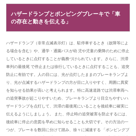
ハザードランプとポンピングブレーキで「車
の存在と動きを伝える」
ハザードランプ（非常点滅表示灯）は、駐停車するとき（故障等によ
る場合を含む）や、通学・通園バスが幼 児や児童の乗降のために停止
しているときに点灯することが義務づけられています。さらに、渋滞
車列の最後尾 で停止または徐行しているときに点灯することも、追突
防止に有効です。人の目には、光が点灯したままのブレーキランプよ
り、光が点滅するハザードランプの方が目に入りやすく、周囲に異変
を知らせる効果が高いと考えられます。特に高速道路では渋滞車両へ
の追突事故が起こりやすいため、ブレーキランプより目立ちやすいハ
ザードランプを点灯して、渋滞の最後尾にいることを後続車に確実に
伝えるようにしましょう。 また、停止時の追突被害を防止するには、
後続車に停止の意図を早めに知らせることも大切です。その方法の一
つが、ブレーキを数回に分けて踏み、徐々に減速する 「ポンピングブ