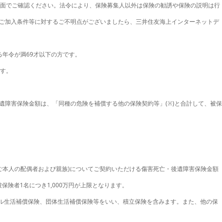
画面でご確認ください。法令により、保険募集人以外は保険の勧誘や保険の説明は行
ご加入条件等に対するご不明点がございましたら、三井住友海上インターネットデ
年令が満69才以下の方です。
です。
遺障害保険金額は、「同種の危険を補償する他の保険契約等」(※)と合計して、被保
ご本人の配偶者および親族)についてご契約いただける傷害死亡・後遺障害保険金額
保険者1名につき1,000万円が上限となります。
ル生活補償保険、団体生活補償保険等をいい、積立保険を含みます。また、他の保