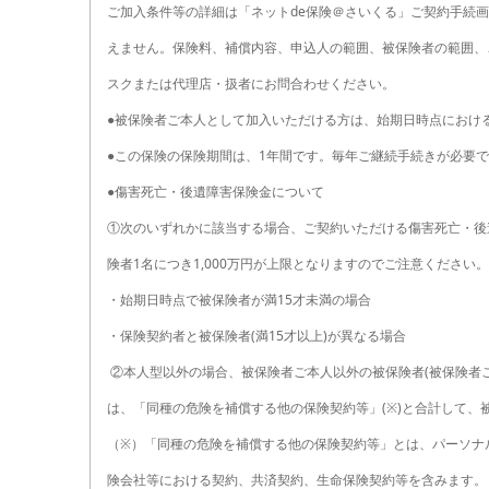
ご加入条件等の詳細は「ネットde保険＠さいくる」ご契約手続
えません。保険料、補償内容、申込人の範囲、被保険者の範囲、
スクまたは代理店・扱者にお問合わせください。
●被保険者ご本人として加入いただける方は、始期日時点における
●この保険の保険期間は、1年間です。毎年ご継続手続きが必要
●傷害死亡・後遺障害保険金について
①次のいずれかに該当する場合、ご契約いただける傷害死亡・後
険者1名につき1,000万円が上限となりますのでご注意ください。
・始期日時点で被保険者
が満15才未満の場合
・保険契約者と被保険者(満15才以上)が異なる場合
②本人型以外の場合、被保険者ご本人以外の被保険者(被保険者
は、「同種の危険を補償する他の保険契約等」(※)と合計して、被
（※）「同種の危険を補償する他の保険契約等」とは、パーソナ
険会社等における契約、共済契約、生命保険契約等を含みます。