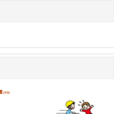
償
(※3)