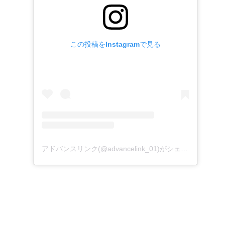
この投稿をInstagramで見る
アドバンスリンク(@advancelink_01)がシェアした投稿