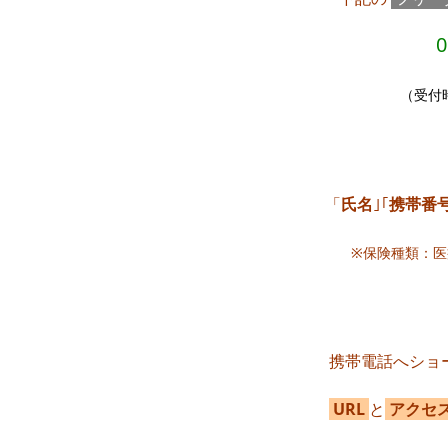
0
（受付時
「
氏名
｣｢
携帯番
※保険種類：
携帯電話へショ
URL
と
アクセ