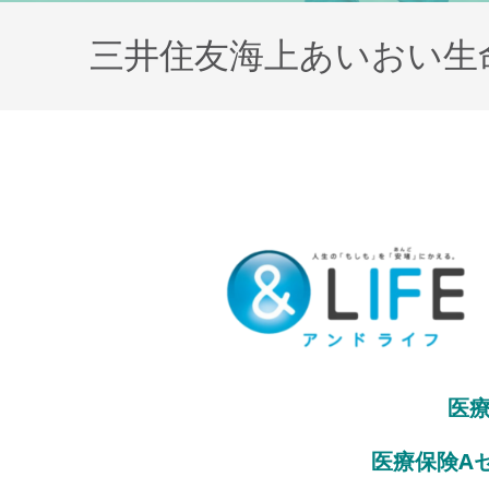
三井住友海上あいおい生
医
医療保険A