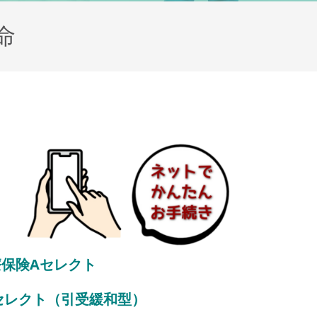
命
療保険Aセレクト
セレクト（引受緩和型）