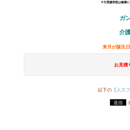
※引受緩和型は健康に
ガ
介
来月が誕生
お見積
以下の
【入力
送信