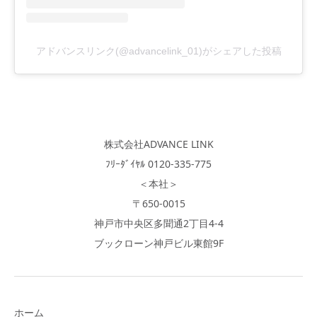
アドバンスリンク(@advancelink_01)がシェアした投稿
株式会社ADVANCE LINK
ﾌﾘｰﾀﾞｲﾔﾙ 0120-335-775
＜本社＞
〒650-0015
神戸市中央区多聞通2丁目4-4
ブックローン神戸ビル東館9F
ホーム