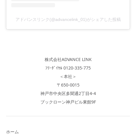
アドバンスリンク(@advancelink_01)がシェアした投稿
株式会社ADVANCE LINK
ﾌﾘｰﾀﾞｲﾔﾙ 0120-335-775
＜本社＞
〒650-0015
神戸市中央区多聞通2丁目4-4
ブックローン神戸ビル東館9F
ホーム