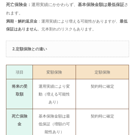
死亡保険金：
運用実績にかかわらず、
基本保険金額は最低保証
さ
れます。
満期・解約返戻金
：運用実績により増える可能性がありますが、
最低
保証はありません
。元本割れのリスクもあります。
2.定額保険との違い
項目
変額保険
定額保険
将来の受
運用実績により変
契約時に確定
取額
動（増える可能性
あり）
死亡保険
基本保険金額は最
契約時に確定
金
低保証（増額の可
能性あり）