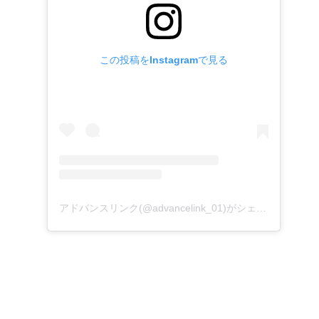
この投稿をInstagramで見る
アドバンスリンク(@advancelink_01)がシェアした投稿