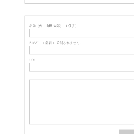
名前（例：山田 太郎）
( 必須 )
E-MAIL
( 必須 ) - 公開されません -
URL