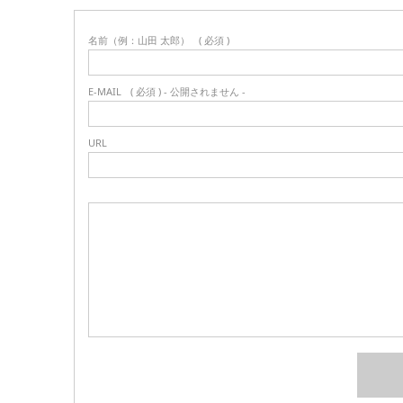
名前（例：山田 太郎）
( 必須 )
E-MAIL
( 必須 ) - 公開されません -
URL