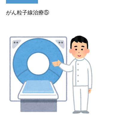
がん粒子線治療⑤