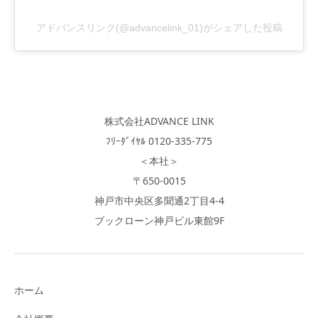
アドバンスリンク(@advancelink_01)がシェアした投稿
株式会社ADVANCE LINK
ﾌﾘｰﾀﾞｲﾔﾙ 0120-335-775
＜本社＞
〒650-0015
神戸市中央区多聞通2丁目4-4
ブックローン神戸ビル東館9F
ホーム