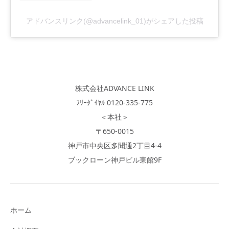
アドバンスリンク(@advancelink_01)がシェアした投稿
株式会社ADVANCE LINK
ﾌﾘｰﾀﾞｲﾔﾙ 0120-335-775
＜本社＞
〒650-0015
神戸市中央区多聞通2丁目4-4
ブックローン神戸ビル東館9F
ホーム