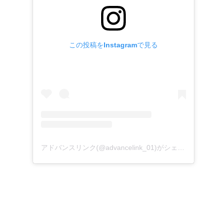
この投稿をInstagramで見る
アドバンスリンク(@advancelink_01)がシェアした投稿