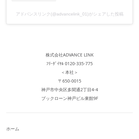
アドバンスリンク(@advancelink_01)がシェアした投稿
株式会社ADVANCE LINK
ﾌﾘｰﾀﾞｲﾔﾙ 0120-335-775
＜本社＞
〒650-0015
神戸市中央区多聞通2丁目4-4
ブックローン神戸ビル東館9F
ホーム