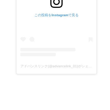
この投稿をInstagramで見る
アドバンスリンク(@advancelink_01)がシェアした投稿