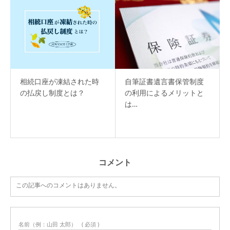
相続口座が凍結された時
自筆証書遺言書保管制度
の払戻し制度とは？
の利用によるメリットと
は…
コメント
この記事へのコメントはありません。
名前（例：山田 太郎）
( 必須 )