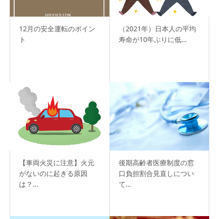
12月の安全運転のポイン
（2021年）日本人の平均
ト
寿命が10年ぶりに低…
【車両火災に注意】火元
後期高齢者医療制度の窓
がないのに起きる原因
口負担割合見直しについ
は？…
て…