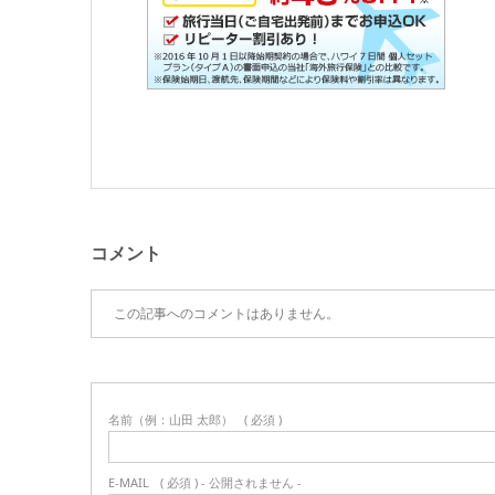
コメント
この記事へのコメントはありません。
名前（例：山田 太郎）
( 必須 )
E-MAIL
( 必須 ) - 公開されません -