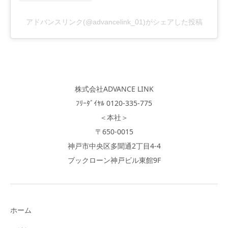
アドバンスリンク(@advancelink_01)がシェアした投稿
株式会社ADVANCE LINK
ﾌﾘｰﾀﾞｲﾔﾙ 0120-335-775
＜本社＞
〒650-0015
神戸市中央区多聞通2丁目4-4
ブックローン神戸ビル東館9F
ホーム