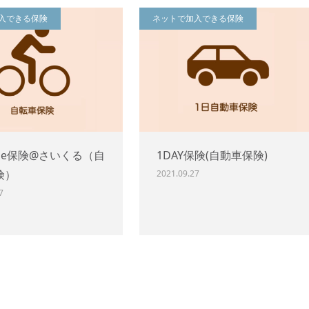
入できる保険
ネットで加入できる保険
de保険@さいくる（自
1DAY保険(自動車保険)
険）
2021.09.27
7