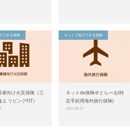
入できる保険
ネットで加入できる保険
居者向け火災保険（三
ネットde保険＠とらべる(特
上 リビングFIT）
定手続用海外旅行保険)
2
2021.09.27