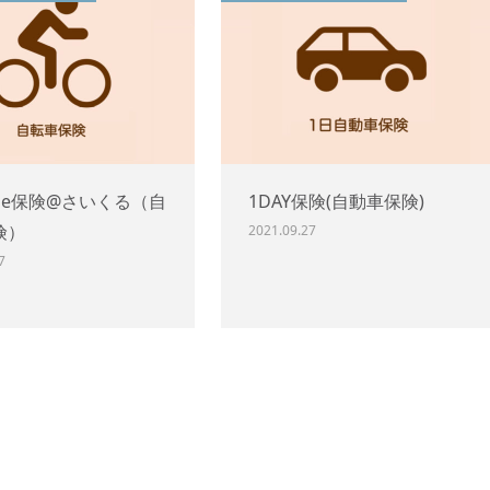
de保険@さいくる（自
1DAY保険(自動車保険)
険）
2021.09.27
7