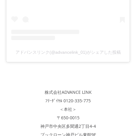
アドバンスリンク(@advancelink_01)がシェアした投稿
株式会社ADVANCE LINK
ﾌﾘｰﾀﾞｲﾔﾙ 0120-335-775
＜本社＞
〒650-0015
神戸市中央区多聞通2丁目4-4
ブックローン神戸ビル東館9F