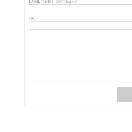
E-MAIL
( 必須 ) - 公開されません -
URL