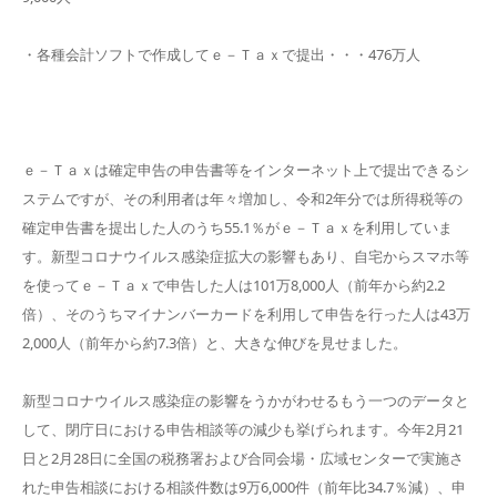
・各種会計ソフトで作成してｅ－Ｔａｘで提出・・・476万人
ｅ－Ｔａｘは確定申告の申告書等をインターネット上で提出できるシ
ステムですが、その利用者は年々増加し、令和2年分では所得税等の
確定申告書を提出した人のうち55.1％がｅ－Ｔａｘを利用していま
す。新型コロナウイルス感染症拡大の影響もあり、自宅からスマホ等
を使ってｅ－Ｔａｘで申告した人は101万8,000人（前年から約2.2
倍）、そのうちマイナンバーカードを利用して申告を行った人は43万
2,000人（前年から約7.3倍）と、大きな伸びを見せました。
新型コロナウイルス感染症の影響をうかがわせるもう一つのデータと
して、閉庁日における申告相談等の減少も挙げられます。今年2月21
日と2月28日に全国の税務署および合同会場・広域センターで実施さ
れた申告相談における相談件数は9万6,000件（前年比34.7％減）、申