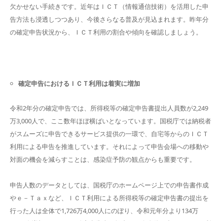
欠かせない手続きです。近年はＩＣＴ（情報通信技術）を活用した申
告方法も浸透しつつあり、今後さらなる普及が見込まれます。昨年分
の確定申告状況から、ＩＣＴ利用の割合や傾向を確認しましょう。
確定申告におけるＩＣＴ利用は着実に増加
令和2年分の確定申告では、所得税等の確定申告書提出人員数が2,249
万3,000人で、ここ数年ほぼ横ばいとなっています。国税庁では納税者
がスムーズに申告できるサービス提供の一環で、自宅等からのＩＣＴ
利用による申告を推進しています。それによって申告会場への移動や
対面の機会を減らすことは、感染症予防の観点からも重要です。
申告人数のデータとしては、国税庁のホームページ上での申告書作成
やｅ－Ｔａｘなど、ＩＣＴ利用による所得税等の確定申告書の提出を
行った人は全体で1,726万4,000人にのぼり、令和元年分より134万