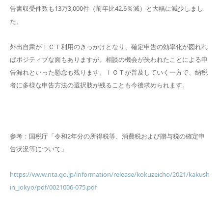
告書収受件数も13万3,000件（前年比42.6％減）と大幅に減少しまし
た。
外出自粛がＩＣＴ利用のきっかけとなり、確定申告の効率化が図れれ
ばポジティブな面もありますが、相談の機会が失われたことによる申
告漏れといった懸念も残ります。ＩＣＴが普及していく一方で、納税
者に多様な申告方法の選択肢が残ることも今後求められます。
参考：国税庁「令和2年分の所得税等、消費税および贈与税の確定申
告状況等について」
https://www.nta.go.jp/information/release/kokuzeicho/2021/kakush
in_jokyo/pdf/0021006-075.pdf