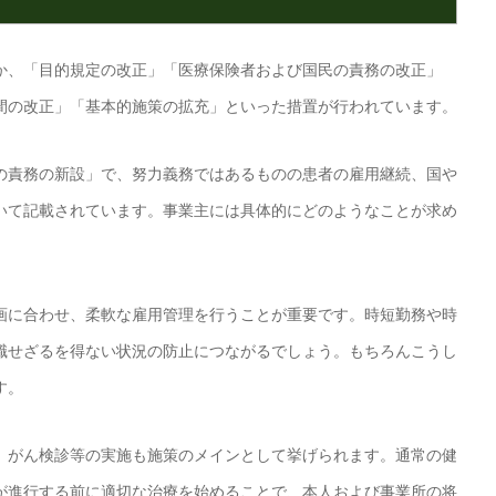
か、「目的規定の改正」「医療保険者および国民の責務の改正」
間の改正」「基本的施策の拡充」といった措置が行われています。
の責務の新設」で、努力義務ではあるものの患者の雇用継続、国や
いて記載されています。事業主には具体的にどのようなことが求め
画に合わせ、柔軟な雇用管理を行うことが重要です。時短勤務や時
職せざるを得ない状況の防止につながるでしょう。もちろんこうし
す。
、がん検診等の実施も施策のメインとして挙げられます。通常の健
が進行する前に適切な治療を始めることで、本人および事業所の将