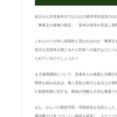
改正がん対策基本法では上記の基本理念追加のほ
「事業主の責務の新設」「基本計画等の見直し期
これらのうち特に画期的と思われるのが「事業主
地方公共団体が講じるがん対策への協力などにつ
られているのでしょうか？
まず雇用継続について、患者本人の体調と治療計
間休を組み込めば、働く意欲も能力もある人が退
た勤務形態に対する、職場の理解も大切な要素で
また、がんへの罹患予防・早期発見を目的とした
康診断では見つけにくい病状を発見し、ステージ