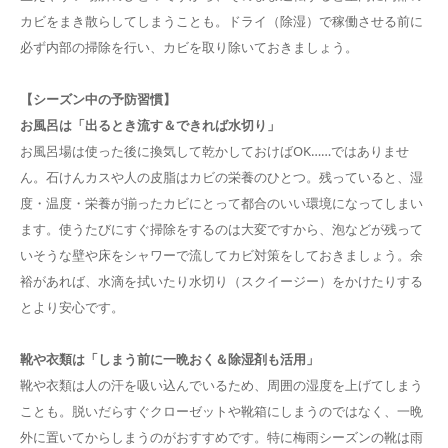
カビをまき散らしてしまうことも。ドライ（除湿）で稼働させる前に
必ず内部の掃除を行い、カビを取り除いておきましょう。
【シーズン中の予防習慣】
お風呂は「出るとき流す＆できれば水切り」
お風呂場は使った後に換気して乾かしておけばOK……ではありませ
ん。石けんカスや人の皮脂はカビの栄養のひとつ。残っていると、湿
度・温度・栄養が揃ったカビにとって都合のいい環境になってしまい
ます。使うたびにすぐ掃除をするのは大変ですから、泡などが残って
いそうな壁や床をシャワーで流してカビ対策をしておきましょう。余
裕があれば、水滴を拭いたり水切り（スクイージー）をかけたりする
とより安心です。
靴や衣類は「しまう前に一晩おく＆除湿剤も活用」
靴や衣類は人の汗を吸い込んでいるため、周囲の湿度を上げてしまう
ことも。脱いだらすぐクローゼットや靴箱にしまうのではなく、一晩
外に置いてからしまうのがおすすめです。特に梅雨シーズンの靴は雨