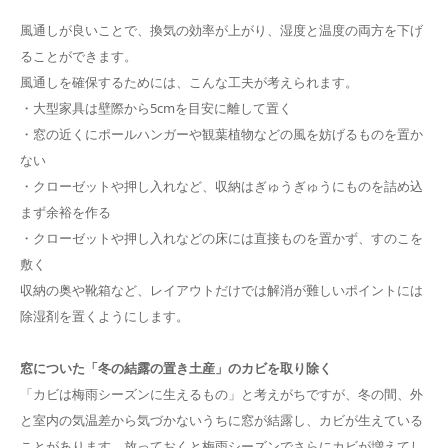
風通しが良いことで、換気の効率が上がり、湿度と温度の両方を下げ
ることができます。
風通しを確保するためには、こんな工夫が考えられます。
・大型家具は壁際から5cmを目安に離して置く
・窓の近くにポールハンガーや観葉植物などの風を妨げるものを置か
ない
・クローゼットや押し入れなど、収納はぎゅうぎゅうにものを詰め込
まず余裕を作る
・クローゼットや押し入れなどの床には直接ものを置かず、すのこを
敷く
収納の奥や靴箱など、レイアウトだけでは解消が難しいポイントには
除湿剤を置くようにします。
窓についた「冬の結露の置き土産」のカビを取り
除く
「カビは梅雨シーズンに生えるもの」と考えがちですが、冬の間、外
と室内の気温差から気づかないうちに窓が結露し、カビが生えている
ことがあります。放っておくと梅雨シーズンでさらにカビが増えてし