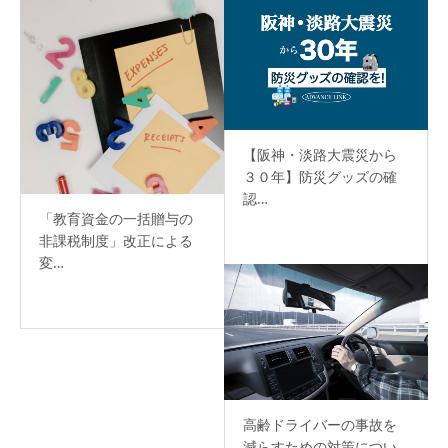
【阪神・淡路大震災から
３０年】防災グッズの確
認…
「教育資金の一括贈与の
非課税制度」改正による
変…
高齢ドライバーの事故を
減らすための対策につい