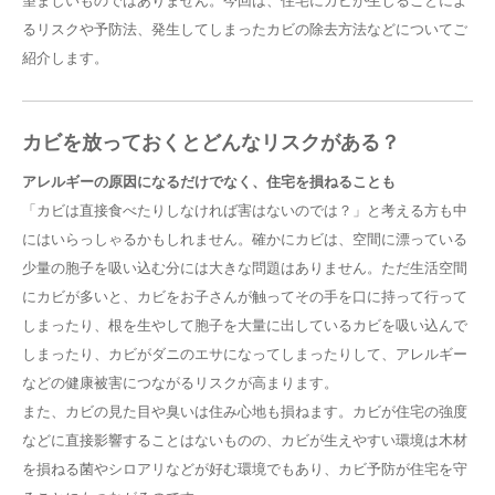
るリスクや予防法、発生してしまったカビの除去方法などについてご
紹介します。
カビを放っておくとどんなリスクがある？
アレルギーの原因になるだけでなく、住宅を損ねることも
「カビは直接食べたりしなければ害はないのでは？」と考える方も中
にはいらっしゃるかもしれません。確かにカビは、空間に漂っている
少量の胞子を吸い込む分には大きな問題はありません。ただ生活空間
にカビが多いと、カビをお子さんが触ってその手を口に持って行って
しまったり、根を生やして胞子を大量に出しているカビを吸い込んで
しまったり、カビがダニのエサになってしまったりして、アレルギー
などの健康被害につながるリスクが高まります。
また、カビの見た目や臭いは住み心地も損ねます。カビが住宅の強度
などに直接影響することはないものの、カビが生えやすい環境は木材
を損ねる菌やシロアリなどが好む環境でもあり、カビ予防が住宅を守