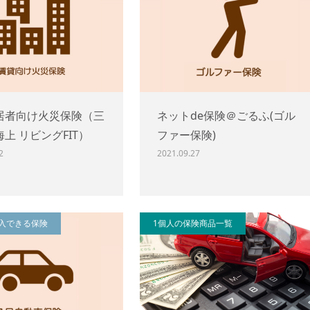
居者向け火災保険（三
ネットde保険＠ごるふ(ゴル
上 リビングFIT）
ファー保険)
2
2021.09.27
入できる保険
1個人の保険商品一覧