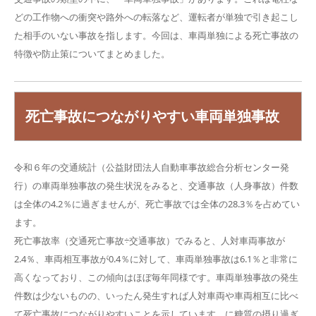
どの工作物への衝突や路外への転落など、運転者が単独で引き起こし
た相手のいない事故を指します。今回は、車両単独による死亡事故の
特徴や防止策についてまとめました。
死亡事故につながりやすい車両単独事故
令和６年の交通統計（公益財団法人自動車事故総合分析センター発
行）の車両単独事故の発生状況をみると、交通事故（人身事故）件数
は全体の4.2％に過ぎませんが、死亡事故では全体の28.3％を占めてい
ます。
死亡事故率（交通死亡事故÷交通事故）でみると、人対車両事故が
2.4％、車両相互事故が0.4％に対して、車両単独事故は6.1％と非常に
高くなっており、この傾向はほぼ毎年同様です。車両単独事故の発生
件数は少ないものの、いったん発生すれば人対車両や車両相互に比べ
て死亡事故につながりやすいことを示しています。に糖質の摂り過ぎ