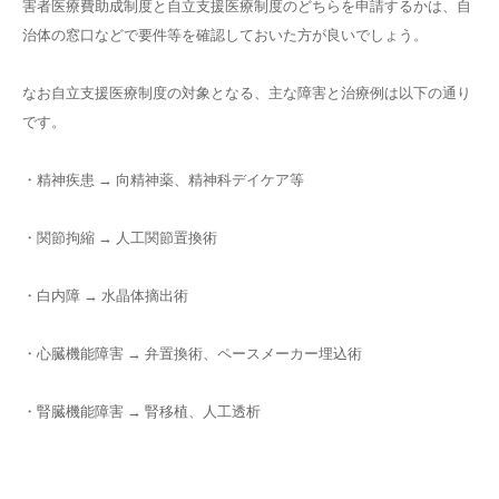
害者医療費助成制度と自立支援医療制度のどちらを申請するかは、自
治体の窓口などで要件等を確認しておいた方が良いでしょう。
なお自立支援医療制度の対象となる、主な障害と治療例は以下の通り
です。
・精神疾患 → 向精神薬、精神科デイケア等
・関節拘縮 → 人工関節置換術
・白内障 → 水晶体摘出術
・心臓機能障害 → 弁置換術、ペースメーカー埋込術
・腎臓機能障害 → 腎移植、人工透析