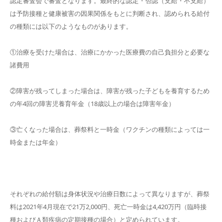
認定審査会で審査となります。最終的な認定・否認（支給・不支給）
は予防接種と健康被害の因果関係をもとに判断され、認められる給付
の種類には以下のようなものがあります。
①治療を受けた場合は、治療にかかった医療費の自己負担分と必要な
諸費用
②障害が残ってしまった場合は、障害が残った子どもを養育するため
の年4回の障害児養育年金（18歳以上の場合は障害年金）
③亡くなった場合は、葬祭料と一時金（ワクチンの種類によっては一
時金または年金）
それぞれの給付額は身体状況や治療日数によって異なりますが、葬祭
料は2021年4月現在で21万2,000円、死亡一時金は4,420万円（臨時接
種およびＡ類疾病の定期接種の場合）と定められています。