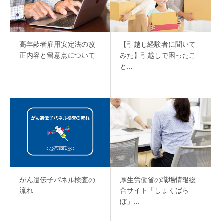
高年齢者雇用安定法の改
【引越し経験者に聞いて
正内容と留意点について
みた】引越しで困ったこ
と…
がん遺伝子パネル検査の
厚生労働省の職場情報総
流れ
合サイト「しょくばら
ぼ」…