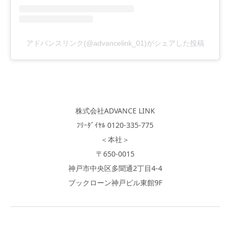
アドバンスリンク(@advancelink_01)がシェアした投稿
株式会社ADVANCE LINK
ﾌﾘｰﾀﾞｲﾔﾙ 0120-335-775
＜本社＞
〒650-0015
神戸市中央区多聞通2丁目4-4
ブックローン神戸ビル東館9F