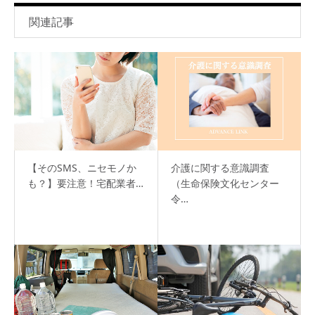
関連記事
【そのSMS、ニセモノか
介護に関する意識調査
も？】要注意！宅配業者…
（生命保険文化センター
令…