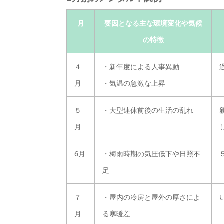
月
要因となる主な環境変化や気候
の特徴
４
・新年度による人事異動
月
・気温の急激な上昇
５
・大型連休前後の生活の乱れ
月
6月
・梅雨時期の気圧低下や日照不
足
７
・屋内の冷房と屋外の厚さによ
月
る寒暖差