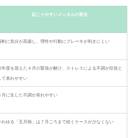
起こりやすいメンタルの変化
過剰に気分が高揚し、理性や行動にブレーキが利きにくい
新年度を迎えた４月の緊張が解け、ストレスによる不調が症状と
して表れやすい
５月に生じた不調が表れやすい
いわゆる「五月病」は７月ごろまで続くケースが少なくない