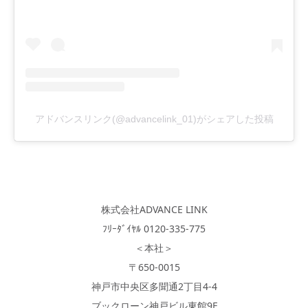
アドバンスリンク(@advancelink_01)がシェアした投稿
株式会社ADVANCE LINK
ﾌﾘｰﾀﾞｲﾔﾙ 0120-335-775
＜本社＞
〒650-0015
神戸市中央区多聞通2丁目4-4
ブックローン神戸ビル東館9F