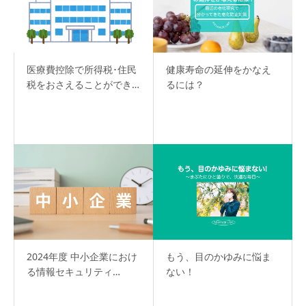
医療費控除で所得税･住民
健康寿命の延伸をかなえ
税をおさえることができ…
るには？
2024年度 中小企業におけ
もう、目のかゆみに悩ま
る情報セキュリティ…
ない！