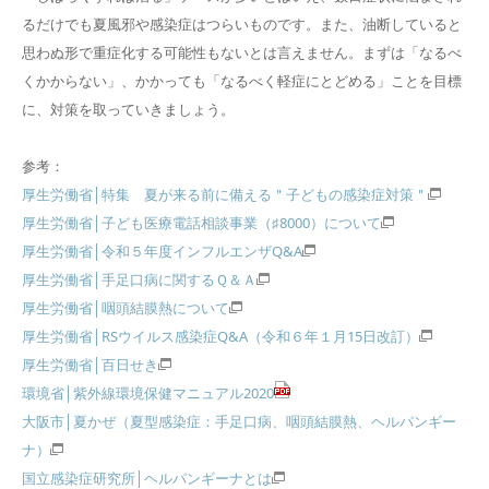
るだけでも夏風邪や感染症はつらいものです。また、油断していると
思わぬ形で重症化する可能性もないとは言えません。まずは「なるべ
くかからない」、かかっても「なるべく軽症にとどめる」ことを目標
に、対策を取っていきましょう。
参考：
厚生労働省│特集 夏が来る前に備える＂子どもの感染症対策＂
厚生労働省│子ども医療電話相談事業（♯8000）について
厚生労働省│令和５年度インフルエンザQ&A
厚生労働省│手足口病に関するＱ＆Ａ
厚生労働省│咽頭結膜熱について
厚生労働省│RSウイルス感染症Q&A（令和６年１月15日改訂）
厚生労働省│百日せき
環境省│紫外線環境保健マニュアル2020
大阪市│夏かぜ（夏型感染症：手足口病、咽頭結膜熱、ヘルパンギー
ナ）
国立感染症研究所│ヘルパンギーナとは