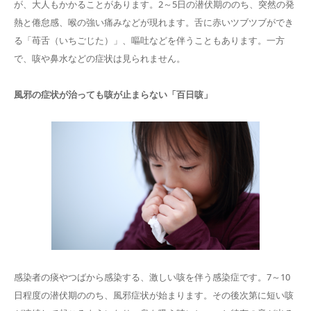
が、大人もかかることがあります。2～5日の潜伏期ののち、突然の発
熱と倦怠感、喉の強い痛みなどが現れます。舌に赤いツブツブができ
る「苺舌（いちごじた）」、嘔吐などを伴うこともあります。一方
で、咳や鼻水などの症状は見られません。
風邪の症状が治っても咳が止まらない「百日咳」
感染者の痰やつばから感染する、激しい咳を伴う感染症です。7～10
日程度の潜伏期ののち、風邪症状が始まります。その後次第に短い咳