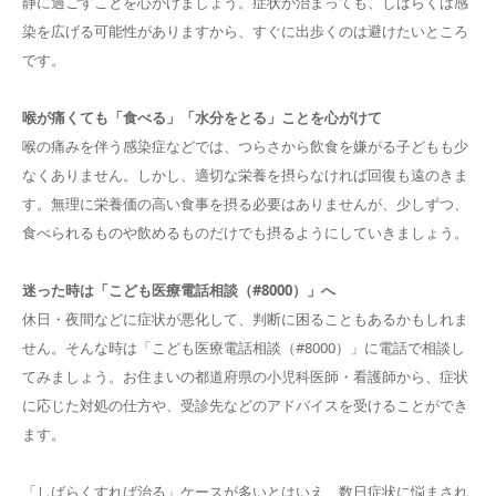
静に過ごすことを心がけましょう。症状が治まっても、しばらくは感
染を広げる可能性がありますから、すぐに出歩くのは避けたいところ
です。
喉が痛くても「食べる」「水分をとる」ことを心がけて
喉の痛みを伴う感染症などでは、つらさから飲食を嫌がる子どもも少
なくありません。しかし、適切な栄養を摂らなければ回復も遠のきま
す。無理に栄養価の高い食事を摂る必要はありませんが、少しずつ、
食べられるものや飲めるものだけでも摂るようにしていきましょう。
迷った時は「こども医療電話相談（#8000）」へ
休日・夜間などに症状が悪化して、判断に困ることもあるかもしれま
せん。そんな時は「こども医療電話相談（#8000）」に電話で相談し
てみましょう。お住まいの都道府県の小児科医師・看護師から、症状
に応じた対処の仕方や、受診先などのアドバイスを受けることができ
ます。
「しばらくすれば治る」ケースが多いとはいえ、数日症状に悩まされ