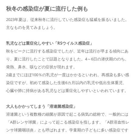
秋冬の感染症が夏に流行した例も
2023年夏は、従来秋冬に流行していた感染症も猛威を振るいました。
主なものを見てみましょう。
乳児などは重症化しやすい「RSウイルス感染症」
秋をピークに流行する感染症でしたが、近年は流行が早まる傾向にあ
り、夏に流行したことで話題となりました。4～6日の潜伏期ののち、
発熱、鼻水、咳などの症状が現れます。
2歳までにほぼ100％の乳児が一度はかかるといわれ、再感染も多い感
染症ですが、初めて感染した生後6カ月以内の乳児や低出生体重児、
心臓や肺に持病がある乳児などは重症化しやすいといわれています。
大人もかかってしまう「溶連菌感染症」
溶連菌という複数種の細菌が原因で起こる病気の総称で、一般的には
「A群レンサ球菌」によって起こる感染症を指します。「A群溶血性レ
ンサ球菌咽頭炎」とも呼ばれます。学童期の子どもに多い感染症です