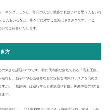
ォーキング。しかし、毎日のんびり散歩すればよいと思う人もいれ
考える人もいるなど、歩き方に対する認識はさまざまです。そこ
ついてご紹介いたします。
歩き方
めの大きな課題の1つです。特に代表的な病気である「高血圧症」
が進行し、脳卒中や心筋梗塞などの深刻な病気のリスクを高めま
ますが、「糖尿病」は進行すると網膜症や腎症、神経障害の3大合
ります。
改善には、「1日8,000歩／速歩き（中強度活動）20分」が最