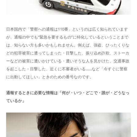
日本国内で「警察への通報は110番」というのは広く知られています
が、通報の中でも“緊急を要するもの”に特化しているということまで
は、知らない方も多いかもしれません。例えば、強盗、ひったくりな
どの犯罪被害に遭ってしまった・目撃した、振り込め詐欺、ストーカ
ーなどの被害に遭いかけている・遭いそうな人を見かけた、交通事故
を起こした・目撃した、近くに不審者がいる……など「今すぐに警察
に出動してほしい」ときのための番号なのです。
通報するときに必要な情報は「何が・いつ・どこで・誰が・どうなっ
ているか」