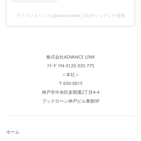
アドバンスリンク(@advancelink_01)がシェアした投稿
株式会社ADVANCE LINK
ﾌﾘｰﾀﾞｲﾔﾙ 0120-335-775
＜本社＞
〒650-0015
神戸市中央区多聞通2丁目4-4
ブックローン神戸ビル東館9F
ホーム