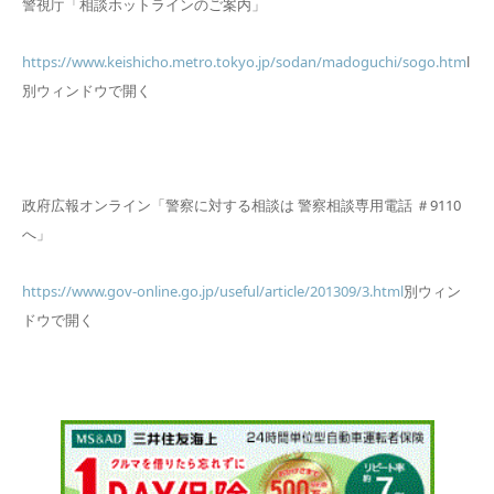
警視庁「相談ホットラインのご案内」
https://www.keishicho.metro.tokyo.jp/sodan/madoguchi/sogo.htm
l
別ウィンドウで開く
政府広報オンライン「警察に対する相談は 警察相談専用電話 ＃9110
へ」
https://www.gov-online.go.jp/useful/article/201309/3.html
別ウィン
ドウで開く