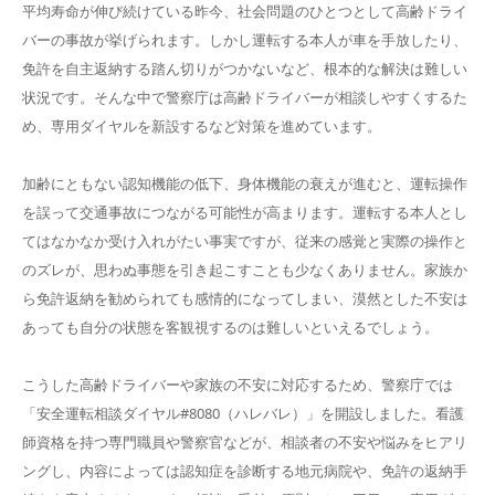
平均寿命が伸び続けている昨今、社会問題のひとつとして高齢ドライ
バーの事故が挙げられます。しかし運転する本人が車を手放したり、
免許を自主返納する踏ん切りがつかないなど、根本的な解決は難しい
状況です。そんな中で警察庁は高齢ドライバーが相談しやすくするた
め、専用ダイヤルを新設するなど対策を進めています。
加齢にともない認知機能の低下、身体機能の衰えが進むと、運転操作
を誤って交通事故につながる可能性が高まります。運転する本人とし
てはなかなか受け入れがたい事実ですが、従来の感覚と実際の操作と
のズレが、思わぬ事態を引き起こすことも少なくありません。家族か
ら免許返納を勧められても感情的になってしまい、漠然とした不安は
あっても自分の状態を客観視するのは難しいといえるでしょう。
こうした高齢ドライバーや家族の不安に対応するため、警察庁では
「安全運転相談ダイヤル#8080（ハレバレ）」を開設しました。看護
師資格を持つ専門職員や警察官などが、相談者の不安や悩みをヒアリ
ングし、内容によっては認知症を診断する地元病院や、免許の返納手