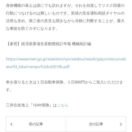
身体機能の衰えは誰にでも訪れますが、それを自覚してリスク回避の
行動につなげるのは難しいものです。前述の安全運転相談ダイヤルの
活用も含め、第三者の意見も聞きながら冷静に判断することが、重大
な事故を防ぐカギになります。
【参照】経済産業省生産動態統計年報 機械統計編
https://www.meti.go.jp/statistics/tyo/seidou/result/gaiyo/resourceD
ata/03_kikai/nenpo/h2dcd2018k.pdf
車を借りるときは１日自動車保険、１日800円からご加入いただけま
す。
三井住友海上『1DAY保険』は
こちら
前の記事
次の記事