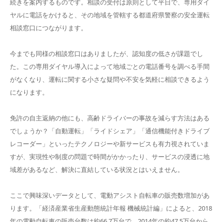
続きを案内するものです。相談の受付は原則として平日で、専用ダイ
ヤルに電話をかけると、その地域を管轄する都道府県警察の安全運転
相談窓口につながります。
今までも同様の相談窓口はありましたが、認知度の低さが課題でし
た。この専用ダイヤル導入によって地域ごとの電話番号を調べる手間
がなくなり、運転に関する小さな疑問や不安を気軽に相談できるよう
になります。
免許の自主返納の他にも、高齢ドライバーの事故を減らす方法はある
でしょうか？「自動運転」「ライドシェア」「通信機能付きドライブ
レコーダー」といったテクノロジーや新サービスも有力視されていま
すが、実現性や制度の問題で時間がかかったり、サービスの浸透に地
域差があるなど、解決に直結している状況とはいえません。
ここで興味深いデータとして、電動アシスト自転車の販売数増加があ
ります。「経済産業省生産動態統計年報 機械統計編」によると、2018
年の電動自転車の販売台数は約66.7万台で、2014年の約47.5万台から