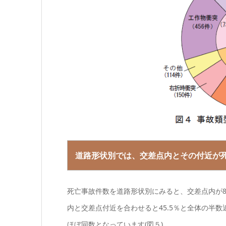
道路形状別では、交差点内とその付近が
死亡事故件数を道路形状別にみると、交差点内が876
内と交差点付近を合わせると45.5％と全体の半
ほぼ同数となっています(図５)。