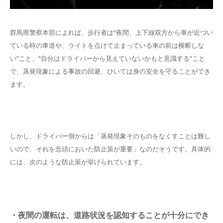
群馬県警察本部によれば、歩行者は“夜間、上下線双方から車が近づい
ている時の車道や、ライトを点けて止まっている車の前は横断しな
い”こと、“自分はドライバーから見えていないかもと意識する”こと
で、蒸発現象による事故の回避、ひいては身の安全を守ることができ
ます。
しかし、ドライバー側からは「蒸発現象そのものをなくすことは難し
いので、それを念頭においた防止策が重要」なのだそうです。具体的
には、次のような防止策が挙げられています。
・夜間の運転は、道路状況を認知することが十分にでき