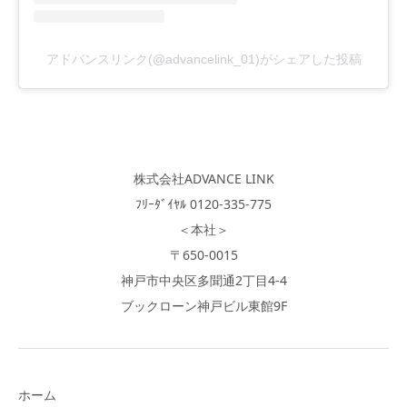
アドバンスリンク(@advancelink_01)がシェアした投稿
株式会社ADVANCE LINK
ﾌﾘｰﾀﾞｲﾔﾙ 0120-335-775
＜本社＞
〒650-0015
神戸市中央区多聞通2丁目4-4
ブックローン神戸ビル東館9F
ホーム