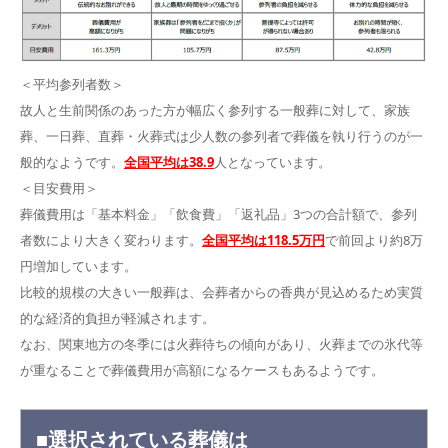
＜平均参列者数＞
故人と生前関係のあった方が幅広く参列する一般葬に対して、家族
葬、一日葬、直葬・火葬式は少人数の参列者で葬儀を執り行うのが一
般的なようです。
全国平均は38.9
人となっています。
＜目安費用＞
葬儀費用は「基本料金」「飲食費」「返礼品」3つの合計額で、参列
者数により大きく変わります。
全国平均は118.5万円
で前回より約8万
円増加しています。
比較的規模の大きい一般葬は、会葬者からの香典が見込めるため実質
的な経済的負担が軽減されます。
なお、関東地方の冬季には火葬待ちの傾向があり、火葬までの氷代等
が重なることで葬儀費用が高額になるケースもあるようです。
■選択されている葬儀は