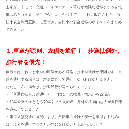
ますが、中には、交通ルールやマナーを守らず危険な運転をする自転
車もみられます。そこで今回は、令和４年11月1日に改定された「自
転車安全利用五則」に基づき、自転車の安全運転のポイントをまとめ
てみました。
１.車道が原則、左側を通行！
歩道は例外、
歩行者を優先！
自転車は、歩道と車道の区別がある道路では車道通行が原則です。車
道を通行する場合は、左側に寄って通行しなければなりません。
ただし、次の場合は、歩道通行が認められています。
・「普通自転車歩道通行可」（図１）の標識・標示がある場合
・13歳未満の子どもや70歳以上の高齢者、身体の不自由な人が自転車
を運転しているとき
・車道又は交通の状況により、自転車の通行の安全を確保するために
は、歩道を通行することがやむを得ないと認められるとき