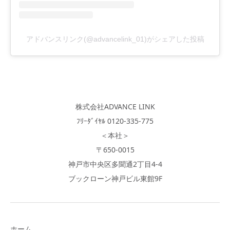
アドバンスリンク(@advancelink_01)がシェアした投稿
株式会社ADVANCE LINK
ﾌﾘｰﾀﾞｲﾔﾙ 0120-335-775
＜本社＞
〒650-0015
神戸市中央区多聞通2丁目4-4
ブックローン神戸ビル東館9F
ホーム