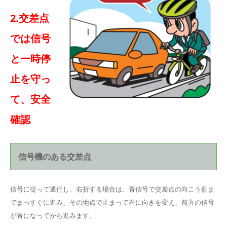
2.交差点
では信号
と一時停
止を守っ
て、安全
確認
信号機のある交差点
信号に従って通行し、右折する場合は、青信号で交差点の向こう側ま
でまっすぐに進み、その地点で止まって右に向きを変え、前方の信号
が青になってから進みます。