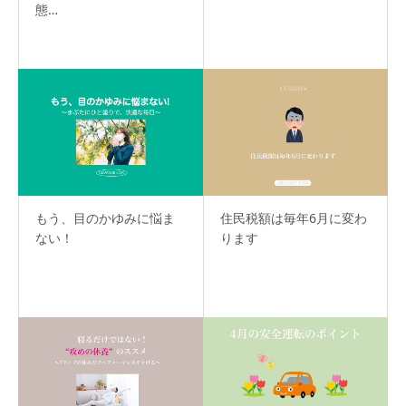
態…
もう、目のかゆみに悩ま
住民税額は毎年6月に変わ
ない！
ります