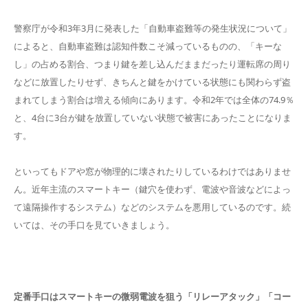
警察庁が令和3年3月に発表した「自動車盗難等の発生状況について」
によると、自動車盗難は認知件数こそ減っているものの、「キーな
し」の占める割合、つまり鍵を差し込んだままだったり運転席の周り
などに放置したりせず、きちんと鍵をかけている状態にも関わらず盗
まれてしまう割合は増える傾向にあります。令和2年では全体の74.9％
と、4台に3台が鍵を放置していない状態で被害にあったことになりま
す。
といってもドアや窓が物理的に壊されたりしているわけではありませ
ん。近年主流のスマートキー（鍵穴を使わず、電波や音波などによっ
て遠隔操作するシステム）などのシステムを悪用しているのです。続
いては、その手口を見ていきましょう。
定番手口はスマートキーの微弱電波を狙う「リレーアタック」「コー