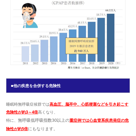
■他の疾患を合併する危険性
睡眠時無呼吸症候群では
高血圧、脳卒中、心筋梗塞などを引き起こす
危険性が約3～4倍
高くなり、
無呼吸低呼吸指数30以上の
特に、
重症例では心血管系疾患発症の危
にもなります。
険性が約5倍