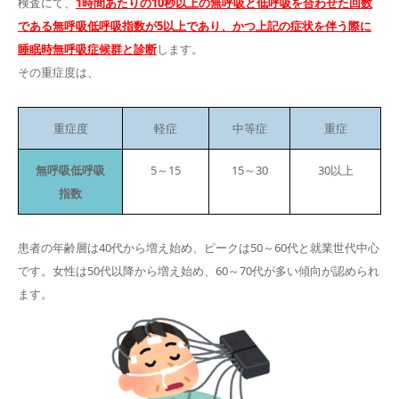
検査にて、
1時間あたりの10秒以上の無呼吸と低呼吸を合わせた回数
である無呼吸低呼吸指数が5以上であり、かつ上記の症状を伴う際に
睡眠時無呼吸症候群と診断
します。
その重症度は、
重症度
軽症
中等症
重症
無呼吸低呼吸
5～15
15～30
30以上
指数
患者の年齢層は40代から増え始め、ピークは50～60代と就業世代中心
です。女性は50代以降から増え始め、60～70代が多い傾向が認められ
ます。