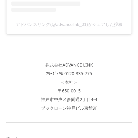
アドバンスリンク(@advancelink_01)がシェアした投稿
株式会社ADVANCE LINK
ﾌﾘｰﾀﾞｲﾔﾙ 0120-335-775
＜本社＞
〒650-0015
神戸市中央区多聞通2丁目4-4
ブックローン神戸ビル東館9F