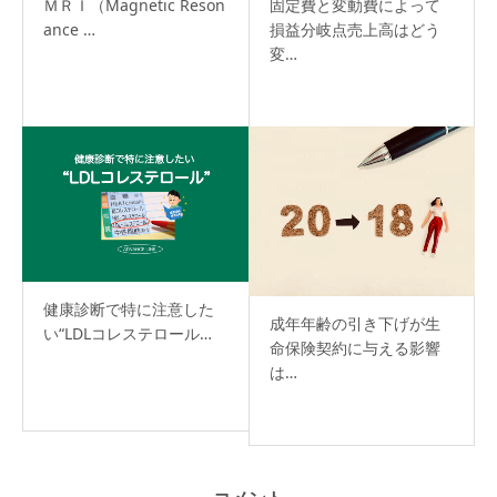
ＭＲＩ（Magnetic Reson
固定費と変動費によって
ance …
損益分岐点売上高はどう
変…
健康診断で特に注意した
成年年齢の引き下げが生
い“LDLコレステロール…
命保険契約に与える影響
は…