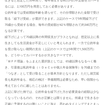
生きると想定した35年間で、毎年発生する60万円の不足額をカバーす
るには、2,100万円を用意しておく必要があります。
公的年金では受給開始年齢を遅らせて、その分増額された金額で受け
取る「繰下げ受給」が選択できます。上記のケースで5年間繰下げて
70歳から受給する場合、毎年の受給額が42％増額されて約340万円と
なる計算です。
繰下げによって70歳以降の年間収支がプラスとなれば、想定以上に長
生きしても生活資金が不足しにくいと考えられます。一方で公的年金
を受け取らない期間の支出（上記のケースでは5年間で1,500万円）
を、どうやってカバーするかが大きなテーマです。
「ＷＰＰ理論」をふまえた選択肢としては、65歳以降もなるべく働
き、引退後は私的年金（ｉＤｅＣｏや個人年金保険等）を70歳までの
「つなぎ」として受け取ることが基本方針となります。ただし就労延
長も私的年金も、相応の検討・準備期間は必要なため、早い段階から
考えておくのに越したことはありません。
上記に挙げた例では、公的年金を繰下げた方が必要資金の総額は少な
くなっているものの、それが正解とは限りません。何歳まで生きるか
正確に予測するのは難しいことに加え、思わぬタイミングでまとまっ