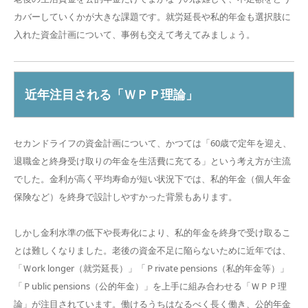
カバーしていくかが大きな課題です。就労延長や私的年金も選択肢に
入れた資金計画について、事例も交えて考えてみましょう。
近年注目される「ＷＰＰ理論」
セカンドライフの資金計画について、かつては「60歳で定年を迎え、
退職金と終身受け取りの年金を生活費に充てる」という考え方が主流
でした。金利が高く平均寿命が短い状況下では、私的年金（個人年金
保険など）を終身で設計しやすかった背景もあります。
しかし金利水準の低下や長寿化により、私的年金を終身で受け取るこ
とは難しくなりました。老後の資金不足に陥らないために近年では、
「Ｗork longer（就労延長）」「Ｐrivate pensions（私的年金等）」
「Ｐublic pensions（公的年金）」を上手に組み合わせる「ＷＰＰ理
論」が注目されています。働けるうちはなるべく長く働き、公的年金