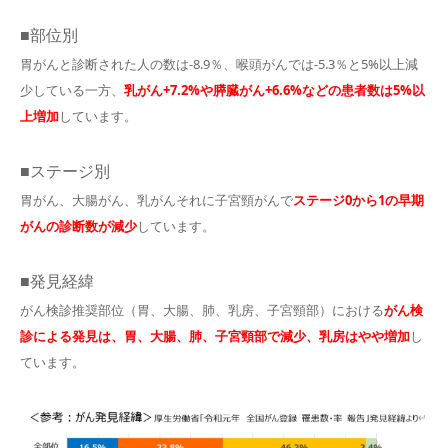
■部位別
胃がんと診断された人の数は-8.9％、喉頭がんでは-5.3％と5%以上減
少している一方、
乳がん+7.2%や膵臓がん+6.6%などの患者数は5%以
上増加
しています。
■ステージ別
胃がん、大腸がん、乳がんそれに子宮頸がんで
ステージ0から1の早期
がんの診断数が減少
しています。
■発見経緯
がん検診推奨部位（胃、大腸、肺、乳房、子宮頸部）における
がん検
診による発見は、胃、大腸、肺、
子宮頸部で減少、乳房はやや増加
し
ています。