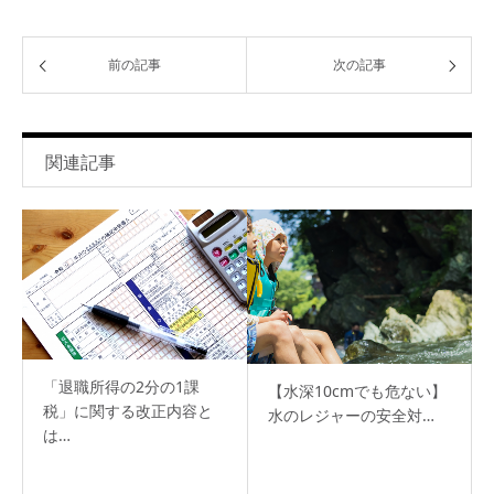
前の記事
次の記事
関連記事
「退職所得の2分の1課
【水深10cmでも危ない】
税」に関する改正内容と
水のレジャーの安全対…
は…