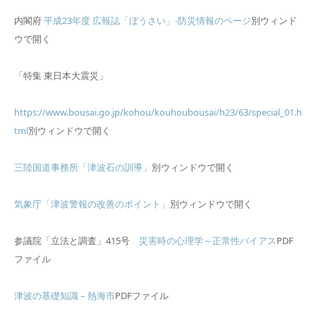
内閣府
平成23年度 広報誌「ぼうさい」-防災情報のページ
別ウィンド
ウで開く
「特集 東日本大震災」
https://www.bousai.go.jp/kohou/kouhoubousai/h23/63/special_01.h
tml
別ウィンドウで開く
三陸国道事務所「津波石の訓導」
別ウィンドウで開く
気象庁「津波警報の改善のポイント」
別ウィンドウで開く
参議院「立法と調査」415号
災害時の心理学～正常性バイアス
PDF
ファイル
津波の基礎知識 – 熱海市
PDFファイル