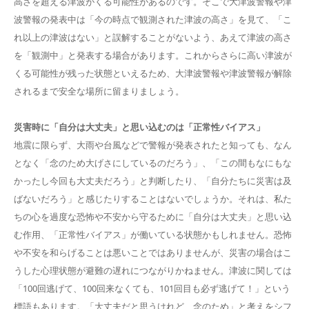
高さを超える津波がくる可能性があるのです。そこで大津波警報や津
波警報の発表中は「今の時点で観測された津波の高さ」を見て、「こ
れ以上の津波はない」と誤解することがないよう、あえて津波の高さ
を「観測中」と発表する場合があります。これからさらに高い津波が
くる可能性が残った状態といえるため、大津波警報や津波警報が解除
されるまで安全な場所に留まりましょう。
災害時に「自分は大丈夫」と思い込むのは「正常性バイアス」
地震に限らず、大雨や台風などで警報が発表されたと知っても、なん
となく「念のため大げさにしているのだろう」、「この間もなにもな
かったし今回も大丈夫だろう」と判断したり、「自分たちに災害は及
ばないだろう」と感じたりすることはないでしょうか。それは、私た
ちの心を過度な恐怖や不安から守るために「自分は大丈夫」と思い込
む作用、「正常性バイアス」が働いている状態かもしれません。恐怖
や不安を和らげることは悪いことではありませんが、災害の場合はこ
うした心理状態が避難の遅れにつながりかねません。津波に関しては
「100回逃げて、100回来なくても、101回目も必ず逃げて！」という
標語もあります。「大丈夫だと思うけれど、念のため」と考えをシフ