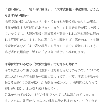
「強い揺れ」、「弱く長い揺れ」、「大津波警報・津波警報」がきた
らまず高い場所へ
地震で強い揺れがあったり、弱くても揺れが長く続いたりした場合、
津波が発生する可能性があります。また、もし自分自身が揺れを感じ
ていなくても、大津波警報・津波警報が発表されれば当然津波に襲わ
れる可能性があります。波の高さなどに関わらず、高台のエリアや津
波避難ビルなど「より高い場所」を目指してすぐに避難しましょう。
逃げ遅れた場合は、近くの「より高い場所」へ移動します。
海岸付近にいるなら「津波注意報」でも海から離れて
海で風によって生じる波（波浪）は海面付近だけのもので、1つ1つの
波は大きいものでも数百m程度と言われます。一方、津波は海底から
起こるため1つの波が数kmから数百kmにもなり、長時間にわたって
押し寄せ続け、また引き続けるのです。
足元からわずか30cmほどの津波であっても人は流されてしまいま
す。さらに、足元から1m以上の津波に巻き込まれると、生存できる