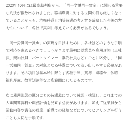
2020年10月には最高裁判所から、「同一労働同一賃金」に関わる重要
な判決が複数出されました。職場環境に対する世間の目も厳しくなっ
ていることからも、均衡待遇と均等待遇の考え方を反映した今後の方
向性について、各社で真剣に考えていく必要があるでしょう。
「同一労働同一賃金」の実現を目指すために、各社はどのような手順
で対応を進めるべきでしょうか？まず最初に従業員を雇用形態（正社
員、契約社員、パートタイマー、嘱託社員など）ごとに区分し、「同
一労働同一賃金」の対象となる待遇について洗い出しをする必要があ
ります。その項目は基本給に限らず各種手当、賞与、退職金、休暇、
福利厚生、教育訓練等など広範囲にわたるものです。
次に雇用形態の区分ごとの待遇差について確認・検証し、これまでの
人事関連資料や職務評価を見直す必要があります。加えて従業員から
業務内容や責任の程度、前職での経験などについてヒアリングを行う
ことも大切な手順です。