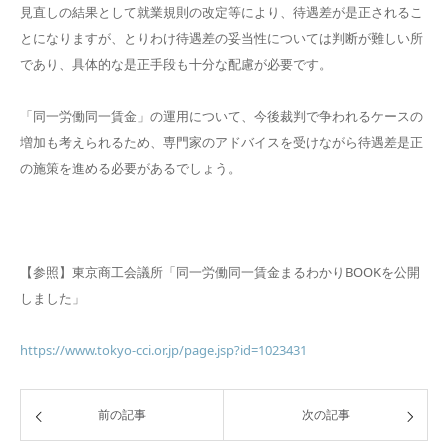
見直しの結果として就業規則の改定等により、待遇差が是正されるこ
とになりますが、とりわけ待遇差の妥当性については判断が難しい所
であり、具体的な是正手段も十分な配慮が必要です。
「同一労働同一賃金」の運用について、今後裁判で争われるケースの
増加も考えられるため、専門家のアドバイスを受けながら待遇差是正
の施策を進める必要があるでしょう。
【参照】東京商工会議所「同一労働同一賃金まるわかりBOOKを公開
しました」
https://www.tokyo-cci.or.jp/page.jsp?id=1023431
前の記事
次の記事