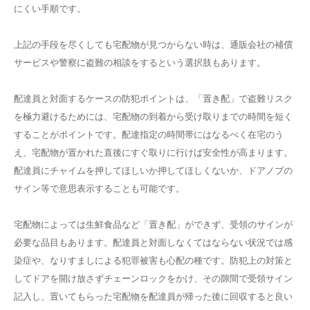
にくい手順です。
上記の手段を尽くしても宅配物が見つからない時は、通販会社の補償
サービスや警察に盗難の相談をするという選択肢もあります。
配達員と対面するケースの防犯ポイントは、「置き配」で盗難リスク
を極力避けるためには、宅配物の到着から受け取りまでの時間を短く
することがポイントです。配達指定の時間帯にはなるべく在宅のう
え、宅配物が置かれた直後にすぐ取りに行けば安全性が高まります。
配達員にチャイムを押してほしいか押してほしくないか、ドアノブの
サイン等で意思表示することも可能です。
宅配物によっては生鮮食品など「置き配」ができず、受領のサインが
必要な品目もあります。配達員と対面しなくてはならない状況では感
染症や、なりすましによる犯罪被害も心配の種です。防犯上の対策と
してドアを開け放さずチェーンロックをかけ、その隙間で受領サイン
記入し、置いてもらった宅配物を配達員が帰った後に回収すると良い