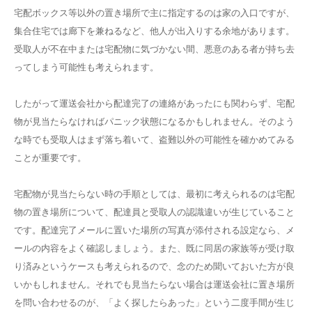
宅配ボックス等以外の置き場所で主に指定するのは家の入口ですが、
集合住宅では廊下を兼ねるなど、他人が出入りする余地があります。
受取人が不在中または宅配物に気づかない間、悪意のある者が持ち去
ってしまう可能性も考えられます。
したがって運送会社から配達完了の連絡があったにも関わらず、宅配
物が見当たらなければパニック状態になるかもしれません。そのよう
な時でも受取人はまず落ち着いて、盗難以外の可能性を確かめてみる
ことが重要です。
宅配物が見当たらない時の手順としては、最初に考えられるのは宅配
物の置き場所について、配達員と受取人の認識違いが生じていること
です。配達完了メールに置いた場所の写真が添付される設定なら、メ
ールの内容をよく確認しましょう。また、既に同居の家族等が受け取
り済みというケースも考えられるので、念のため聞いておいた方が良
いかもしれません。それでも見当たらない場合は運送会社に置き場所
を問い合わせるのが、「よく探したらあった」という二度手間が生じ