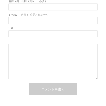
名前（例：山田 太郎）
( 必須 )
E-MAIL
( 必須 ) - 公開されません -
URL