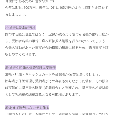
可能性があるため注意が必要です。
今年は5月に100万円、来年は10月に105万円のように時期と金額をず
らしましょう。
④ 通帳に記録が残す
贈与する際は現金ではなく、記録が残るよう贈与者名義の銀行口座か
ら、受贈者名義の銀行口座へ直接振込処理を行うのがいいでしょう。
金銭の移動があった事実が金融機関の履歴に残るため、贈与事実を証
明しやすくなります。
⑤ 通帳や印鑑の保管管理は受贈者
通帳・印鑑・キャッシュカードを受贈者が保管管理しましょう。
贈与者が保管管理し受贈者がその存在も知らなかった場合、その預金
は実質的に贈与者の財産（名義預金）と判断され、贈与者の相続財産
として相続税の課税対象となる可能性があります。
⑥ あえて贈与しない年を作る
「贈与をしない年」を挟むことで、継続的な契約（定期贈与）ではな