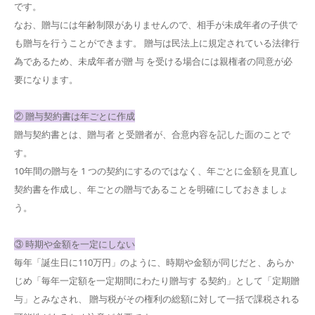
です。
なお、贈与には年齢制限がありませんので、相手が未成年者の子供で
も贈与を行うことができます。 贈与は民法上に規定されている法律行
為であるため、未成年者が贈 与 を受ける場合には親権者の同意が必
要になります。
② 贈与契約書は年ごとに作成
贈与契約書とは、贈与者 と受贈者が、合意内容を記した面のことで
す。
10年間の贈与を 1 つの契約にするのではなく、年ごとに金額を見直し
契約書を作成し、年ごとの贈与であることを明確にしておきましょ
う。
③ 時期や金額を一定にしない
毎年「誕生日に110万円」のように、時期や金額が同じだと、あらか
じめ「毎年一定額を一定期間にわたり贈与す る契約」として「定期贈
与」とみなされ、 贈与税がその権利の総額に対して一括で課税される