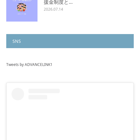
援金制度と…
2026.07.14
SNS
Tweets by ADVANCELINK1