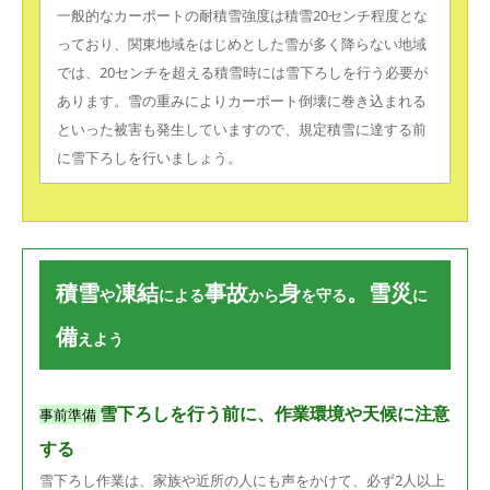
一般的なカーポートの耐積雪強度は積雪20センチ程度とな
っており、関東地域をはじめとした雪が多く降らない地域
では、20センチを超える積雪時には雪下ろしを行う必要が
あります。雪の重みによりカーポート倒壊に巻き込まれる
といった被害も発生していますので、規定積雪に達する前
に雪下ろしを行いましょう。
積雪
凍結
事故
身
。雪災
や
による
から
を守る
に
備
えよう
雪下ろしを行う前に、作業環境や天候に注意
事前準備
する
雪下ろし作業は、家族や近所の人にも声をかけて、必ず2人以上