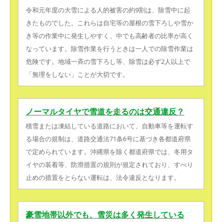
令和元年度の大雪による人的被害の約9割は、除雪中に起
きたものでした。これらは自宅等の屋根の雪下ろしや雪か
き等の作業中に発生しやすく、中でも高齢者の比率が高く
なっています。除雪作業を行うときは一人での除雪作業は
危険です。地域一斉の雪下ろし等、除雪は必ず2人以上で
「無理をしない」ことが大切です。
ノーマルタイヤで雪道を走るのは交通違反？
積雪または凍結している道路において、自動車等を運転す
る場合の規制は、道路交通法71条6号に基づき各都道府県
で定められています。沖縄県を除く都道府県では、冬用タ
イヤの装着等、防滑措置の規則が規定されており、すべり
止めの措置をとらない運転は、法令違反となります。
豪雪地帯以外でも、雪災は多く発生している