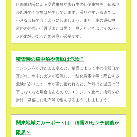
路面凍結等による交通事故や歩行中の転倒事故等、豪雪地
帯以外でも雪災は発生しています。滑りやすい雪道では、
小さな歩幅で歩くようにしましょう。また、車の運転中、
道路の路面が「透明または黒く」見えたときはアイスバー
ンの危険があるため注意が必要です。
積雪時の車中泊や仮眠は危険？
エンジンをかけたまま眠ると、積雪によって車の排気口が
塞がれ、車中にガスが逆流し、一酸化炭素中毒で死亡する
危険があります。車が雪に覆われると、外気ほど温度は低
下しなくなる場合もあるので、エンジンを止め、換気を心
掛け、常備した毛布等で暖を取るようにしましょう。
関東地域のカーポートは、積雪20センチ前後が
限界？