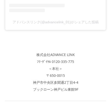
アドバンスリンク(@advancelink_01)がシェアした投稿
株式会社ADVANCE LINK
ﾌﾘｰﾀﾞｲﾔﾙ 0120-335-775
＜本社＞
〒650-0015
神戸市中央区多聞通2丁目4-4
ブックローン神戸ビル東館9F