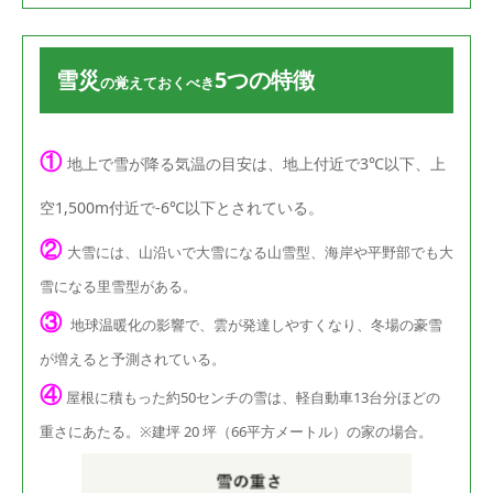
雪災
5つの特徴
の覚えておくべき
①
地上で雪が降る気温の目安は、地上付近で3℃以下、上
空1,500m付近で-6℃以下とされている。
②
大雪には、山沿いで大雪になる山雪型、海岸や平野部でも大
雪になる里雪型がある。
③
地球温暖化の影響で、雲が発達しやすくなり、冬場の豪雪
が増えると予測されている。
④
屋根に積もった約50センチの雪は、軽自動車13台分ほどの
重さにあたる。※建坪 20 坪（66平方メートル）の家の場合。