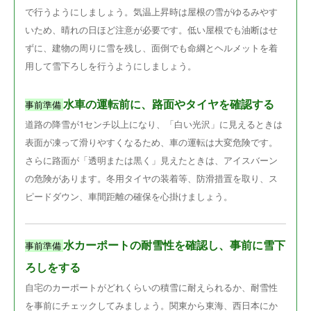
で行うようにしましょう。気温上昇時は屋根の雪がゆるみやす
いため、晴れの日ほど注意が必要です。低い屋根でも油断はせ
ずに、建物の周りに雪を残し、面倒でも命綱とヘルメットを着
用して雪下ろしを行うようにしましょう。
水車の運転前に、路面やタイヤを確認する
事前準備
道路の降雪が1センチ以上になり、「白い光沢」に見えるときは
表面が凍って滑りやすくなるため、車の運転は大変危険です。
さらに路面が「透明または黒く」見えたときは、アイスバーン
の危険があります。冬用タイヤの装着等、防滑措置を取り、ス
ピードダウン、車間距離の確保を心掛けましょう。
水カーポートの耐雪性を確認し、事前に雪下
事前準備
ろしをする
自宅のカーポートがどれくらいの積雪に耐えられるか、耐雪性
を事前にチェックしてみましょう。関東から東海、西日本にか