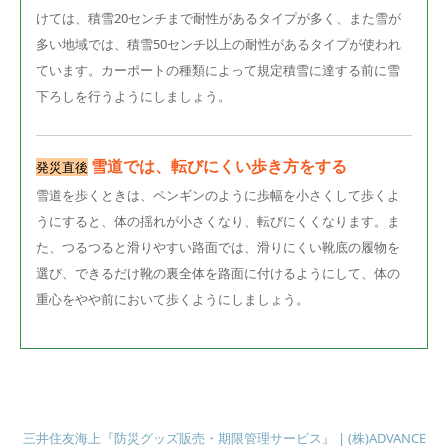
けては、積雪20センチまで耐性があるタイプが多く、また雪が
多い地域では、積雪50センチ以上の耐性があるタイプが使われ
ています。カーポートの種類によって規定積雪に達する前に雪
下ろしを行うようにしましょう。
雪道では、転びにくい歩き方をする
発災直後
雪道を歩くときは、ペンギンのように歩幅を小さくして歩くよ
うにすると、体の揺れが小さくなり、転びにくくなります。ま
た、つるつると滑りやすい路面では、滑りにくい靴底の履物を
選び、できるだけ靴の裏全体を路面に付けるようにして、体の
重心をやや前において歩くようにしましょう。
三井住友海上『防災グッズ販売・期限管理サービス』 | (株)ADVANCE